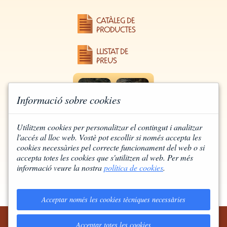
CATÀLEG DE
PRODUCTES
LLISTAT DE
PREUS
Informació sobre cookies
Utilitzem cookies per personalitzar el contingut i analitzar
l'accés al lloc web. Vostè pot escollir si només accepta les
cookies necessàries pel correcte funcionament del web o si
accepta totes les cookies que s'utilitzen al web. Per més
D'UNS INGREDIENTS DE
informació veure la nostra
política de cookies
.
QUALITAT EN SURT UN PA DE
QUALITAT
Acceptar només les cookies tècniques necessàries
685 854 553
MAPA WEB
INFORMACIÓ LEGAL
Acceptar totes les cookies