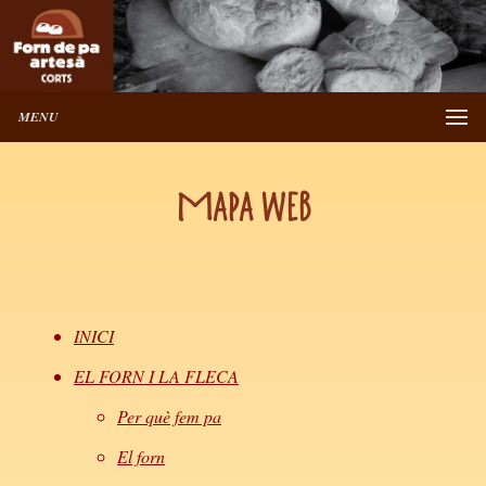
MENU
Mapa web
INICI
EL FORN I LA FLECA
Per què fem pa
El forn