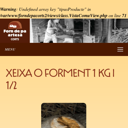
Warning
: Undefined array key "tipusProducte" in
/var/www/forndepacorts2/views/class.VistaComuView.php
on line
71
MENU
XEIXA O FORMENT 1 KG i
1/2