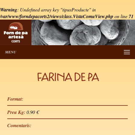
Warning
: Undefined array key "tipusProducte" in
/var/www/forndepacorts2/views/class.VistaComuView.php
on line
71
MENU
FARINA DE PA
Format:
Preu Kg:
0.90 €
Comentaris: